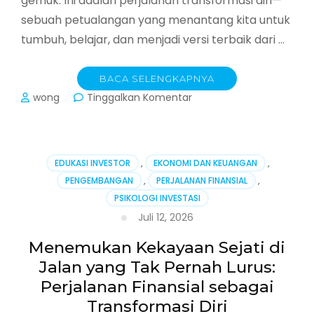
gemuk. Ini adalah perjalanan transformasi diri—
sebuah petualangan yang menantang kita untuk
tumbuh, belajar, dan menjadi versi terbaik dari …
BACA SELENGKAPNYA
pada
wong
Tinggalkan Komentar
Ketika
Jalan
Tak
Pernah
EDUKASI INVESTOR
,
EKONOMI DAN KEUANGAN
,
Lurus:
PENGEMBANGAN
,
PERJALANAN FINANSIAL
,
Menemukan
PSIKOLOGI INVESTASI
Peluang
di
Juli 12, 2026
Tengah
Ketidakpastian
Menemukan Kekayaan Sejati di
Jalan yang Tak Pernah Lurus:
Perjalanan Finansial sebagai
Transformasi Diri