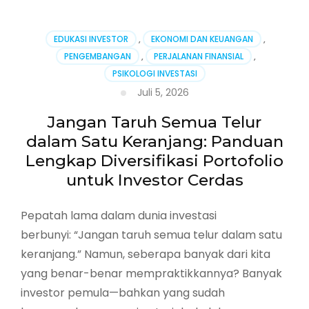
Penghasilan
Pasif:
Jalan
EDUKASI INVESTOR
,
EKONOMI DAN KEUANGAN
,
Menuju
PENGEMBANGAN
,
PERJALANAN FINANSIAL
,
Kebebasan
PSIKOLOGI INVESTASI
Finansial
yang
Juli 5, 2026
Sesungguhnya
Jangan Taruh Semua Telur
dalam Satu Keranjang: Panduan
Lengkap Diversifikasi Portofolio
untuk Investor Cerdas
Pepatah lama dalam dunia investasi
berbunyi: “Jangan taruh semua telur dalam satu
keranjang.” Namun, seberapa banyak dari kita
yang benar-benar mempraktikkannya? Banyak
investor pemula—bahkan yang sudah