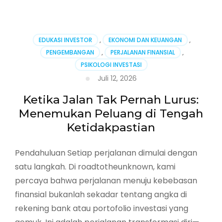
Jalan
yang
Tak
Pernah
EDUKASI INVESTOR
,
EKONOMI DAN KEUANGAN
,
Lurus:
PENGEMBANGAN
,
PERJALANAN FINANSIAL
,
Menemukan
PSIKOLOGI INVESTASI
Kebijaksanaan
di
Juli 12, 2026
Tengah
Ketidakpastian
Ketika Jalan Tak Pernah Lurus:
Menemukan Peluang di Tengah
Ketidakpastian
Pendahuluan Setiap perjalanan dimulai dengan
satu langkah. Di roadtotheunknown, kami
percaya bahwa perjalanan menuju kebebasan
finansial bukanlah sekadar tentang angka di
rekening bank atau portofolio investasi yang