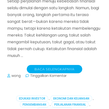
Setiap perjalanan menuju kebebasan finansial
selalu dimulai dengan satu langkah. Namun, bagi
banyak orang, langkah pertama itu terasa
sangat berat—bukan karena mereka tidak
mampu, tetapi karena ketakutan membelenggu
mereka. Takut kehilangan uang, takut salah
mengambil keputusan, takut gagal, atau takut
tidak pernah cukup. Ketakutan finansial adalah
musuh …
BACA SELENGKAPNYA
pada
wong
Tinggalkan Komentar
Mengatasi
Ketakutan
Finansial:
Langkah
EDUKASI INVESTOR
,
EKONOMI DAN KEUANGAN
,
Praktis
PENGEMBANGAN
,
PERJALANAN FINANSIAL
,
Menuju