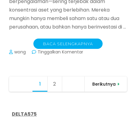
berpengalaman—sering terjebak dalam
konsentrasi aset yang berlebihan. Mereka
mungkin hanya membeli saham satu atau dua
perusahaan, atau bahkan hanya berinvestasi di …
BACA SELENGKAPNYA
pada
wong
Tinggalkan Komentar
Jangan
Taruh
Semua
Telur
Paginasi
1
Halaman
2
Halaman
dalam
Berikutnya
pos
Satu
Keranjang:
Panduan
Lengkap
DELTA575
Diversifikasi
Portofolio
untuk
Investor