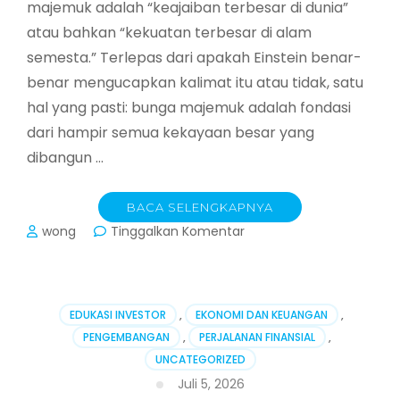
majemuk adalah “keajaiban terbesar di dunia”
atau bahkan “kekuatan terbesar di alam
semesta.” Terlepas dari apakah Einstein benar-
benar mengucapkan kalimat itu atau tidak, satu
hal yang pasti: bunga majemuk adalah fondasi
dari hampir semua kekayaan besar yang
dibangun …
BACA SELENGKAPNYA
pada
wong
Tinggalkan Komentar
Kekuatan
Bunga
Majemuk:
Rahasia
EDUKASI INVESTOR
,
EKONOMI DAN KEUANGAN
,
Membangun
PENGEMBANGAN
,
PERJALANAN FINANSIAL
,
Kekayaan
UNCATEGORIZED
dalam
Jangka
Juli 5, 2026
Panjang