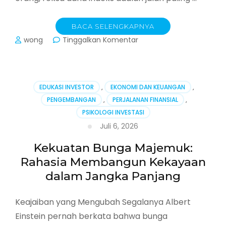
BACA SELENGKAPNYA
pada
wong
Tinggalkan Komentar
Reksa
Dana
Indeks:
Strategi
EDUKASI INVESTOR
,
EKONOMI DAN KEUANGAN
,
Investasi
PENGEMBANGAN
,
PERJALANAN FINANSIAL
,
Paling
PSIKOLOGI INVESTASI
Cerdas
untuk
Juli 6, 2026
Pemula
yang
Kekuatan Bunga Majemuk:
Ingin
Rahasia Membangun Kekayaan
Kaya
dalam Jangka Panjang
Tanpa
Pusing
Keajaiban yang Mengubah Segalanya Albert
Einstein pernah berkata bahwa bunga