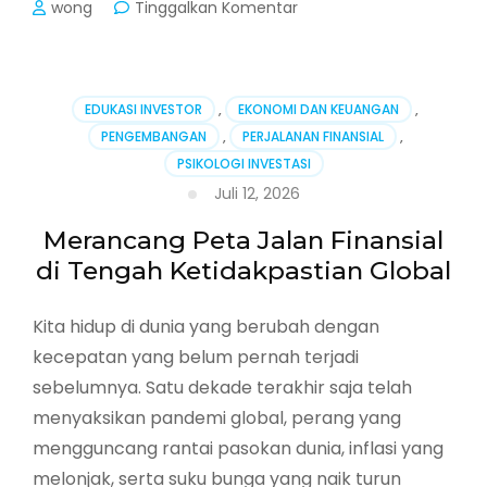
pada
wong
Tinggalkan Komentar
Menemukan
Makna
dalam
Ketidakpastian:
EDUKASI INVESTOR
,
EKONOMI DAN KEUANGAN
,
Panduan
PENGEMBANGAN
,
PERJALANAN FINANSIAL
,
Travel
PSIKOLOGI INVESTASI
untuk
Jiwa
Juli 12, 2026
yang
Haus
Merancang Peta Jalan Finansial
Petualangan
di Tengah Ketidakpastian Global
Kita hidup di dunia yang berubah dengan
kecepatan yang belum pernah terjadi
sebelumnya. Satu dekade terakhir saja telah
menyaksikan pandemi global, perang yang
mengguncang rantai pasokan dunia, inflasi yang
melonjak, serta suku bunga yang naik turun