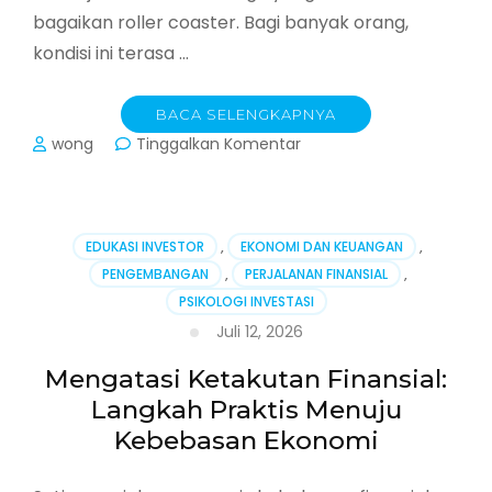
bagaikan roller coaster. Bagi banyak orang,
kondisi ini terasa …
BACA SELENGKAPNYA
pada
wong
Tinggalkan Komentar
Merancang
Peta
Jalan
Finansial
EDUKASI INVESTOR
,
EKONOMI DAN KEUANGAN
,
di
PENGEMBANGAN
,
PERJALANAN FINANSIAL
,
Tengah
PSIKOLOGI INVESTASI
Ketidakpastian
Global
Juli 12, 2026
Mengatasi Ketakutan Finansial:
Langkah Praktis Menuju
Kebebasan Ekonomi