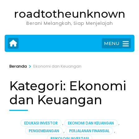
Lompat
roadtotheunknown
ke
konten
Berani Melangkah, Siap Menjelajah
(Tekan
Enter)
MENU
>
Beranda
Ekonomi dan Keuangan
Kategori:
Ekonomi
dan Keuangan
EDUKASI INVESTOR
,
EKONOMI DAN KEUANGAN
,
PENGEMBANGAN
,
PERJALANAN FINANSIAL
,
PSIKOLOGI INVESTASI