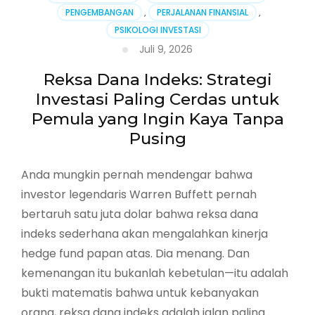
Jalan
PENGEMBANGAN
,
PERJALANAN FINANSIAL
,
yang
PSIKOLOGI INVESTASI
Tak
Pernah
Juli 9, 2026
Lurus:
Perjalanan
Reksa Dana Indeks: Strategi
Finansial
Investasi Paling Cerdas untuk
sebagai
Pemula yang Ingin Kaya Tanpa
Transformasi
Diri
Pusing
Anda mungkin pernah mendengar bahwa
investor legendaris Warren Buffett pernah
bertaruh satu juta dolar bahwa reksa dana
indeks sederhana akan mengalahkan kinerja
hedge fund papan atas. Dia menang. Dan
kemenangan itu bukanlah kebetulan—itu adalah
bukti matematis bahwa untuk kebanyakan
orang, reksa dana indeks adalah jalan paling …