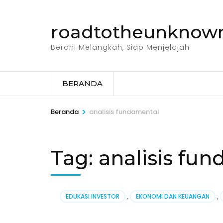
Lompat
ke
roadtotheunknow
konten
(Tekan
Berani Melangkah, Siap Menjelajah
Enter)
BERANDA
>
Beranda
analisis fundamental
Tag:
analisis fu
EDUKASI INVESTOR
,
EKONOMI DAN KEUANGAN
,