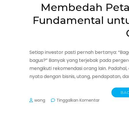
Membedah Peta 
Fundamental untu
Setiap investor pasti pernah bertanya: “
bagus?” Banyak yang terjebak pada pergerak
mengikuti rekomendasi orang lain. Padahal,
nyata dengan bisnis, utang, pendapatan, d
BAC
pada
wong
Tinggalkan Komentar
Membedah
Peta
Tersembunyi:
Analisis