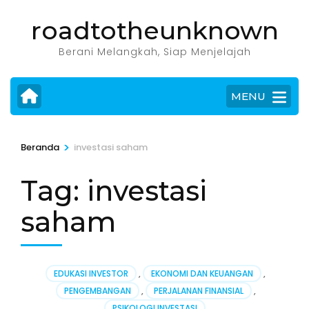
Lompat
roadtotheunknown
ke
konten
Berani Melangkah, Siap Menjelajah
(Tekan
Enter)
MENU
>
Beranda
investasi saham
Tag:
investasi
saham
EDUKASI INVESTOR
,
EKONOMI DAN KEUANGAN
,
PENGEMBANGAN
,
PERJALANAN FINANSIAL
,
PSIKOLOGI INVESTASI