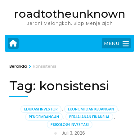
Lompat
roadtotheunknown
ke
konten
Berani Melangkah, Siap Menjelajah
(Tekan
Enter)
MENU
>
Beranda
konsistensi
Tag:
konsistensi
EDUKASI INVESTOR
,
EKONOMI DAN KEUANGAN
,
PENGEMBANGAN
,
PERJALANAN FINANSIAL
,
PSIKOLOGI INVESTASI
Juli 3, 2026