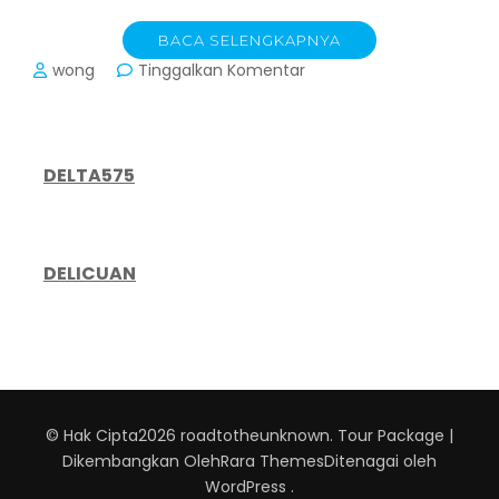
BACA SELENGKAPNYA
pada
wong
Tinggalkan Komentar
Jangan
Taruh
Semua
Telur
DELTA575
dalam
Satu
Keranjang:
Panduan
DELICUAN
Lengkap
Diversifikasi
Portofolio
untuk
Investor
Cerdas
© Hak Cipta2026
roadtotheunknown
.
Tour Package |
Dikembangkan Oleh
Rara Themes
Ditenagai oleh
WordPress
.