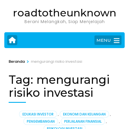
Lompat
roadtotheunknown
ke
konten
Berani Melangkah, Siap Menjelajah
(Tekan
Enter)
MENU
>
Beranda
mengurangi risiko investasi
Tag:
mengurangi
risiko investasi
EDUKASI INVESTOR
,
EKONOMI DAN KEUANGAN
,
PENGEMBANGAN
,
PERJALANAN FINANSIAL
,
PSIKOLOGI INVESTASI