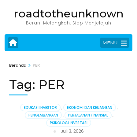
Lompat
roadtotheunknown
ke
konten
Berani Melangkah, Siap Menjelajah
(Tekan
Enter)
MENU
>
Beranda
PER
Tag:
PER
EDUKASI INVESTOR
,
EKONOMI DAN KEUANGAN
,
PENGEMBANGAN
,
PERJALANAN FINANSIAL
,
PSIKOLOGI INVESTASI
Juli 3, 2026